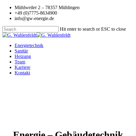
Skip
Mühlweiler 2 – 78357 Mühlingen
to
+49 (0)7775-8634900
main
info@gw-energie.de
content
Hit enter to search or ESC to close
Close
Search
Menu
Energietechnik
Sanitär
Heizung
Team
Karriere
Kontakt
Energie – Gebäudetechnik